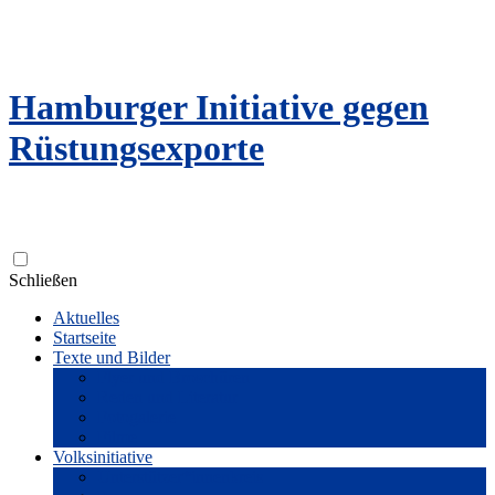
Hamburger Initiative gegen
Rüstungsexporte
Zum
Schließen
Inhalt
Aktuelles
springen
Startseite
Texte und Bilder
Flyer und Broschüren
Reden und Literatur
Fotogalerie
Filme
Volksinitiative
Unterstützer*innenkreis