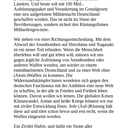
Ländern. Und heute soll mit 100 Mrd.-
Aufrüstungspaket und Verankerung im Grundgesetz
eine neu aufgerüstete Militärmacht Deutschland
geschaffen werden. Das ist nicht im Sinne der
Bevölkerungen, sondern sichert den Rüstungsfirmen
Milliardengewinne.
Wir stehen vor einer Richtungsentscheidung. Mit dem
Abwurf der Atombomben auf Hiroshima und Nagasaki
ist ein neuer Tod erfunden. Wenn die Menschheit
überleben will und gut leben will, müssen wir uns
gegen jegliche Aufrüstung von Atombomben oder
anderen Waffen wenden, um wieder zu einem
entmilitarisierten Deutschland und zu einer Welt ohne
(Atom-)Waffen zu kommen. Die
Widerstandskämpfer:innen wendeten sich gegen den
deutschen Faschismus mit der Ambition eine neue Welt
zu schaffen, in der alle in Frieden und Freiheit leben
können. Davon wollen wir lernen. Die globalen Krisen
Klimawandel, Armut und heiße Kriege können wir nur
mit ziviler Entwicklung lösen. Jede (Auf-)Rüstung hält
diese auf und tötet schon bevor und erst recht, wenn die
Waffen eingesetzt werden.
Ein Ziviler Hafen, und dafür ein Stopp aller