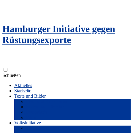
Hamburger Initiative gegen
Rüstungsexporte
Zum
Schließen
Inhalt
Aktuelles
springen
Startseite
Texte und Bilder
Flyer und Broschüren
Reden und Literatur
Fotogalerie
Filme
Volksinitiative
Unterstützer*innenkreis