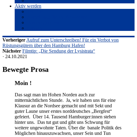
Presse
Aktiv werden
Termine
Anmeldung für den Newsletter
Friedensgruppen
Spenden
Vorheriger
Aufruf zum Unterschreiben! Für ein Verbot von
Rüstungsgütern über den Hamburg Hafen!
Nächster
Filmtip: „Die Sendung der Lysistrata“
· 24.10.2021
Bewegte Prosa
Moin !
Das sagt man im Hohen Norden auch zur
mitternächtlichen Stunde. Ja, wir haben uns für eine
Klausur an die Nordsee gemacht und mit Sekt und
guter Laune unser erstes norddeutsches „Bergfest“
gefeiert. Über 14. Tausend Hamburger:innen stehen
hinter uns. Das tut gut und gibt uns Schwung für
weitere ungewohnte Taten. Über die banale Politik des
Möglichen hinauszuwachsen, unser Sein und Tun