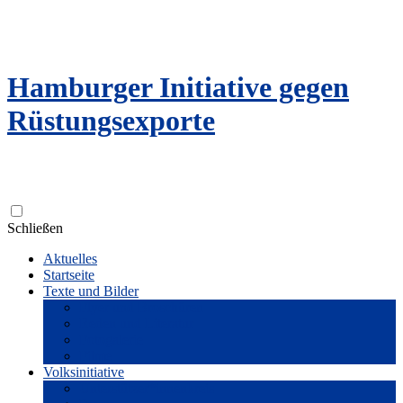
Hamburger Initiative gegen
Rüstungsexporte
Zum
Schließen
Inhalt
Aktuelles
springen
Startseite
Texte und Bilder
Flyer und Broschüren
Reden und Literatur
Fotogalerie
Filme
Volksinitiative
Unterstützer*innenkreis