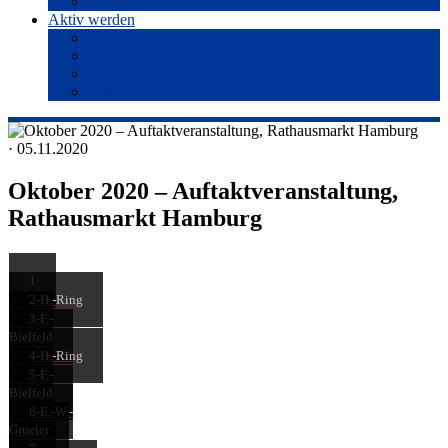
Presse
Aktiv werden
Termine
Anmeldung für den Newsletter
Friedensgruppen
Spenden
· 05.11.2020
Oktober 2020 – Auftaktveranstaltung,
Rathausmarkt Hamburg
1
2-H.-Ring
3-F.-
Bielfeld
4-H.-Ring
5-F.-
Bielfeld
6-E.-W.-
Grueter