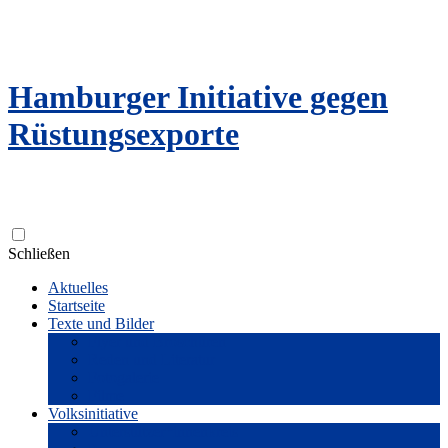
Hamburger Initiative gegen
Rüstungsexporte
Zum
Schließen
Inhalt
Aktuelles
springen
Startseite
Texte und Bilder
Flyer und Broschüren
Reden und Literatur
Fotogalerie
Filme
Volksinitiative
Unterstützer*innenkreis