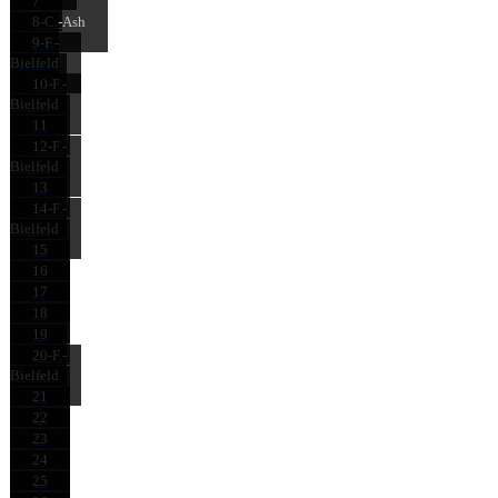
7
8-C.-Ash
9-F.-
Bielfeld
10-F.-
Bielfeld
11
12-F.-
Bielfeld
13
14-F.-
Bielfeld
15
16
17
18
19
20-F.-
Bielfeld
21
22
23
24
25