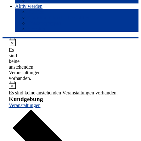
Presse
Aktiv werden
Termine
Anmeldung für den Newsletter
Friedensgruppen
Spenden
Hinweis
Es
sind
keine
anstehenden
Veranstaltungen
vorhanden.
Hinweis
Es sind keine anstehenden Veranstaltungen vorhanden.
Kundgebung
Veranstaltungen