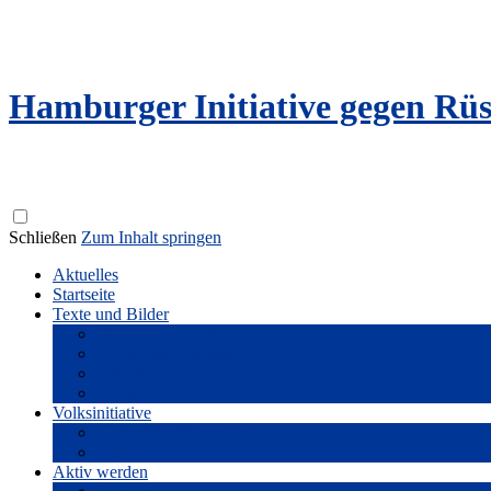
Hamburger Initiative gegen Rü
Schließen
Zum Inhalt springen
Aktuelles
Startseite
Texte und Bilder
Flyer und Broschüren
Reden und Literatur
Fotogalerie
Filme
Volksinitiative
Unterstützer*innenkreis
Presse
Aktiv werden